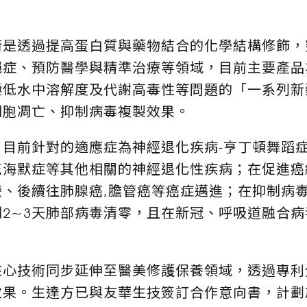
術是透過提高蛋白質與藥物結合的化學結構修飾，
絕症、預防醫學與精準治療等領域，目前主要產品
極低水中溶解度及代謝高毒性等問題的「一系列新
細胞凋亡、抑制病毒複製效果。
目前針對的適應症為神經退化疾病-亨丁頓舞蹈症
茲海默症等其他相關的神經退化性疾病；在促進癌
、後續往肺腺癌,膽管癌等癌症邁進；在抑制病毒
2~3天肺部病毒清零，且在新冠、呼吸道融合病毒
核心技術同步延伸至醫美修護保養領域，透過專利
果。生達方已與友華生技簽訂合作意向書，計劃於