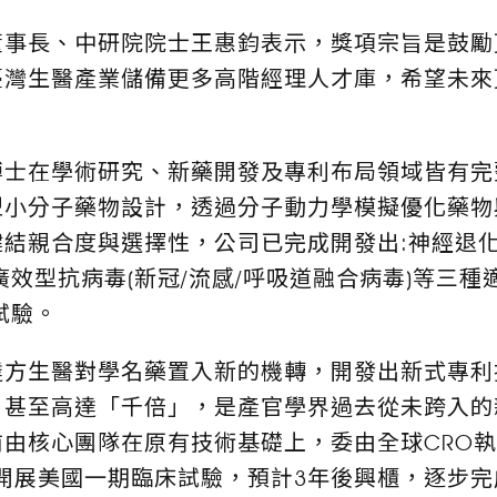
事長、中研院院士王惠鈞表示，獎項宗旨是鼓勵
臺灣生醫產業儲備更多高階經理人才庫，希望未來
博士在學術研究、新藥開發及專利布局領域皆有完
型小分子藥物設計，透過分子動力學模擬優化藥物
結親合度與選擇性，公司已完成開發出:神經退化
廣效型抗病毒(新冠/流感/呼吸道融合病毒)等三
試驗。
達方生醫對學名藥置入新的機轉，開發出新式專利
，甚至高達「千倍」，是產官學界過去從未跨入的
由核心團隊在原有技術基礎上，委由全球CRO
開展美國一期臨床試驗，預計3年後興櫃，逐步