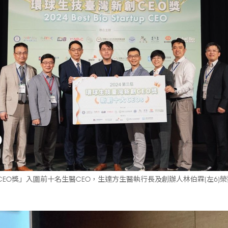
CEO獎」入圍前十名生醫CEO，生達方生醫執行長及創辦人林伯霖(左6)