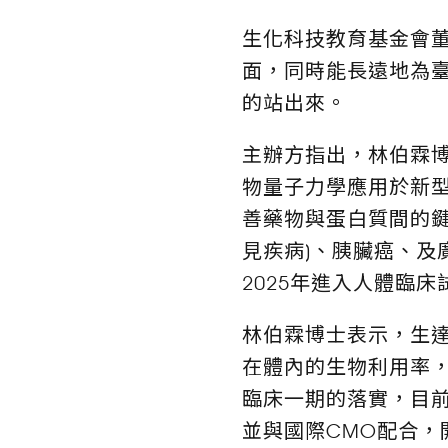
生化科技教育基金會董
面，同時能長遠地為
的站出來。
主辦方指出，林伯霖
物量子力學應用於新
善藥物與蛋白質間的鍵
見疾病)、胰臟癌、及
2025年進入人體臨床
林伯霖博士表示，生
在體內的生物利用率
臨床一期的落實，目前
並與國際CMO配合，