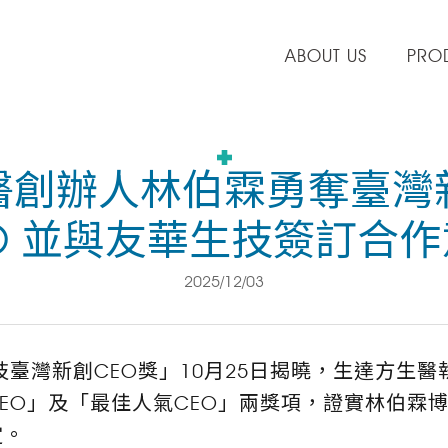
ABOUT US
PRO
醫創辦人林伯霖勇奪臺灣
O 並與友華生技簽訂合
2025/12/03
生技臺灣新創CEO獎」10月25日揭曉，生達方生
EO」及「最佳人氣CEO」兩獎項，證實林伯霖
定。