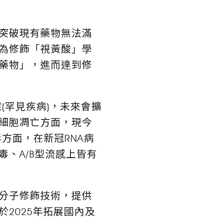
突破現有藥物無法滿
為修飾「視黃酸」學
藥物」，進而達到修
(罕見疾病)，未來會擴
細胞凋亡方面，現今
方面，在新冠RNA病
、A/B型流感上皆有
分子修飾技術，提供
2025年拓展國內及