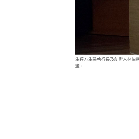
生達方生醫執行長及創辦人林伯霖
畫。