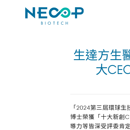
生達方生
大CE
「2024第三屆環球
博士榮獲「十大新創C
導力等皆深受評委肯