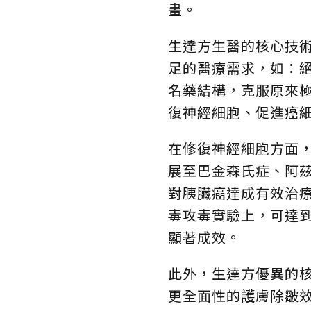
畫。
生達方生醫的核心技
足的醫療需求，如：
名藥結構，克服原來
復神經細胞、促進癌
在修復神經細胞方面，
展至巴金森氏症、阿
對胰臟癌達成有效治療
毒攻毒實驗上，可達到
顯著成效。
此外，生達方優異的
更全面性的護膚除皺效