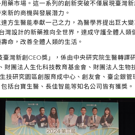
外用藥市場。這一系列的創新突破不僅展現臺灣新
帶來新的商機與發展潛力。
生達方生醫能奉獻一己之力，為醫學界提出巨大變
%台灣設計的新藥推向全世界，達成守護全體人類
類壽命，改善全體人類的生活。
生技臺灣新創CEO獎」，係由中央研究院生醫轉譯
會、財團法人生化科技教育基金會、財團法人生物
、國家生技研究園區創服育成中心、創友會、臺企銀
，包括台寶生醫、長佳智能等知名公司皆有獲獎。